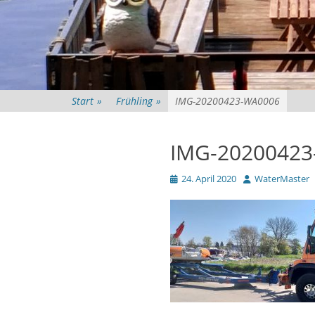
Start
»
Frühling
»
IMG-20200423-WA0006
IMG-2020042
Veröffentlicht
Autor
24. April 2020
WaterMaster
am