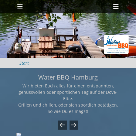
Primäres Menü
Zum
Heade
Inhalt
Toggl
springen
Start
Water BBQ Hamburg
Wir bieten Euch alles für einen entspannten,
genussvollen oder sportlichen Tag auf der Dove-
Elbe.
Grillen und chillen, oder sich sportlich betätigen.
So wie Du es magst!