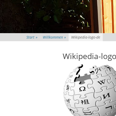
Start
»
Willkommen
»
Wikipedia-logo-de
Wikipedia-log