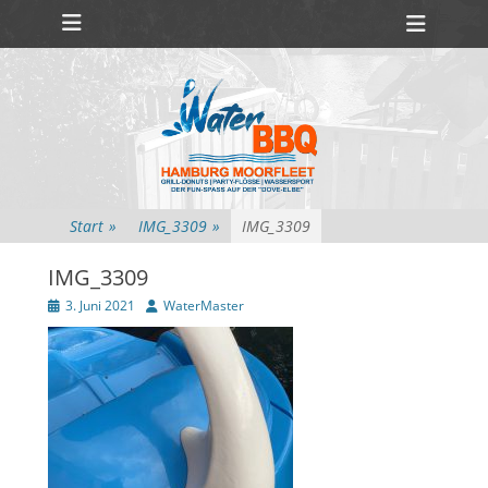
Primäres Menü
Zum
Heade
Inhalt
Toggl
springen
Start
»
IMG_3309
»
IMG_3309
IMG_3309
Veröffentlicht
Autor
3. Juni 2021
WaterMaster
am