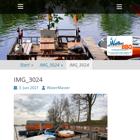
Primäres Menü
Zum
Heade
Inhalt
Toggl
springen
Start
»
IMG_3024
»
IMG_3024
IMG_3024
Veröffentlicht
Autor
3. Juni 2021
WaterMaster
am