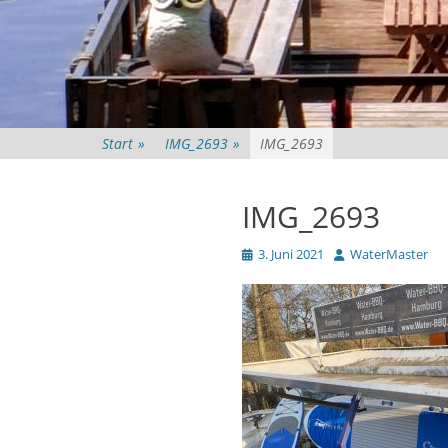
Start
»
IMG_2693
»
IMG_2693
IMG_2693
Veröffentlicht
Autor
3. Juni 2021
WaterMaster
am