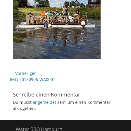
Beitragsnavigation
← Vorheriger
Vorheriger
IMG-20180906-WA0001
Beitrag:
Schreibe einen Kommentar
Du musst
angemeldet
sein, um einen Kommentar
abzugeben.
Water BBQ Hamburg