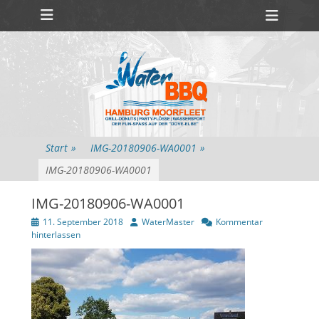
Primäres Menü
Zum
Heade
Inhalt
Toggl
springen
Start
»
IMG-20180906-WA0001
»
IMG-20180906-WA0001
IMG-20180906-WA0001
Veröffentlicht
Autor
11. September 2018
WaterMaster
Kommentar
am
hinterlassen