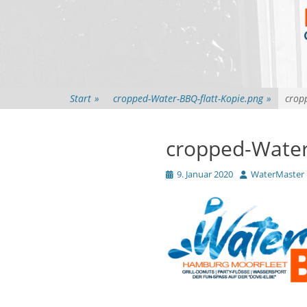
Start
»
cropped-Water-BBQ-flatt-Kopie.png
»
crop
cropped-Water
Veröffentlicht
Autor
9. Januar 2020
WaterMaster
am