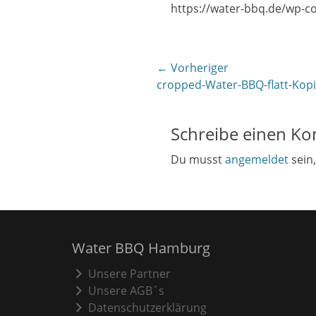
https://water-bbq.de/wp-c
Beitragsnavigati
← Vorheriger
Vorheriger
cropped-Water-BBQ-flatt-Kop
Beitrag:
Schreibe einen K
Du musst
angemeldet
sein
Water BBQ Hamburg
Unsere Partner
Unsere AGB´s
Datenschutzerklärung