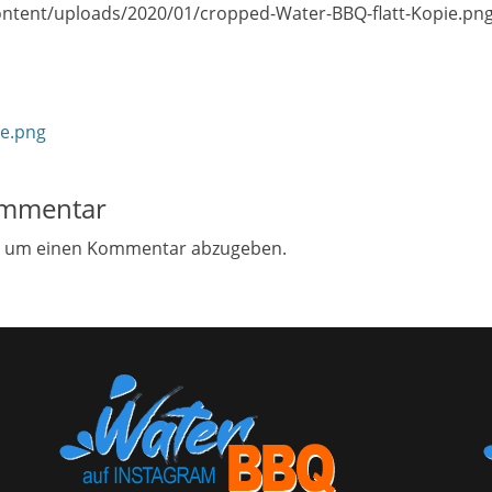
ontent/uploads/2020/01/cropped-Water-BBQ-flatt-Kopie.pn
on
ie.png
ommentar
, um einen Kommentar abzugeben.