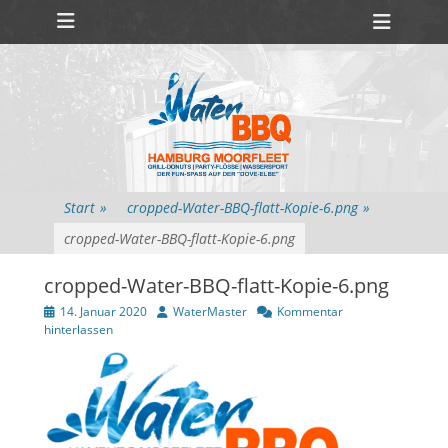
Primäres Menü
Zum
Heade
Inhalt
Toggl
springen
Start
»
cropped-Water-BBQ-flatt-Kopie-6.png
»
cropped-Water-BBQ-flatt-Kopie-6.png
cropped-Water-BBQ-flatt-Kopie-6.png
Veröffentlicht
Autor
14. Januar 2020
WaterMaster
Kommentar
am
hinterlassen