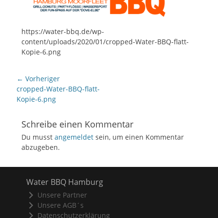
https://water-bbq.de/wp-
content/uploads/2020/01/cropped-Water-BBQ-flatt-
Kopie-6.png
Beitragsnavigation
← Vorheriger
Vorheriger
cropped-Water-BBQ-flatt-
Beitrag:
Kopie-6.png
Schreibe einen Kommentar
Du musst
angemeldet
sein, um einen Kommentar
abzugeben.
Water BBQ Hamburg
Unsere Partner
Unsere AGB´s
Datenschutzerklärung