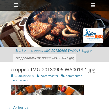
Primäres Menü
Zum
Heade
Inhalt
Toggl
springen
Start
»
cropped-IMG-20180906-WA0018-1.jpg
»
cropped-IMG-20180906-WA0018-1.jpg
cropped-IMG-20180906-WA0018-1.jpg
Veröffentlicht
Autor
9. Januar 2020
WaterMaster
Kommentar
am
hinterlassen
Beitragsnavigation
← Vorheriger