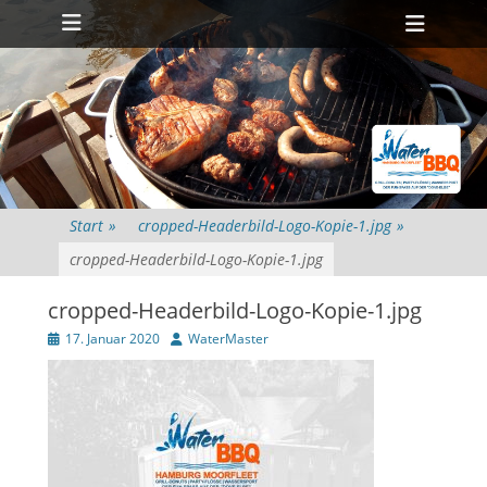
Primäres Menü
Zum
Heade
Inhalt
Toggl
springen
Start
»
cropped-Headerbild-Logo-Kopie-1.jpg
»
cropped-Headerbild-Logo-Kopie-1.jpg
cropped-Headerbild-Logo-Kopie-1.jpg
Veröffentlicht
Autor
17. Januar 2020
WaterMaster
am