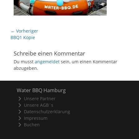
Beitragsnavigation
← Vorheriger
Vorheriger
BBQ1 Kopie
Beitrag:
Schreibe einen Kommentar
Du musst
angemeldet
sein, um einen Kommentar
abzugeben.
Water BBQ Hamburg
Unsere Partner
Unsere AGB´s
Datenschutzerklärung
Impressum
Buchen