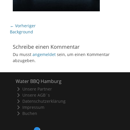
Beitragsnavigation
← Vorheriger
Vorheriger
Background
Beitrag:
Schreibe einen Kommentar
Du musst
angemeldet
sein, um einen Kommentar
abzugeben.
Water BBQ Hamburg
Unsere Partner
Unsere AGB´s
Datenschutzerklärung
Impressum
Buchen