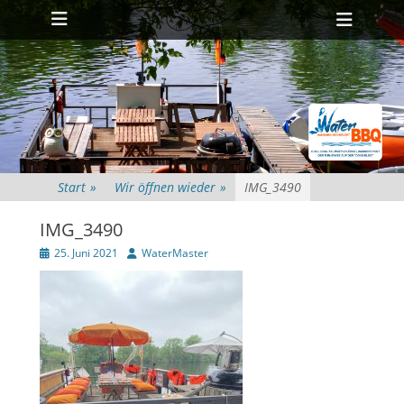
Primäres Menü
Zum
Heade
Inhalt
Toggl
springen
Start
»
Wir öffnen wieder
»
IMG_3490
IMG_3490
Veröffentlicht
Autor
25. Juni 2021
WaterMaster
am