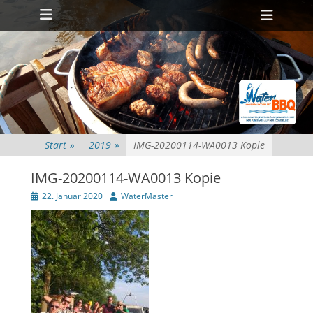
Primäres Menü
Zum
Heade
Inhalt
Toggl
springen
Start
»
2019
»
IMG-20200114-WA0013 Kopie
IMG-20200114-WA0013 Kopie
Veröffentlicht
Autor
22. Januar 2020
WaterMaster
am