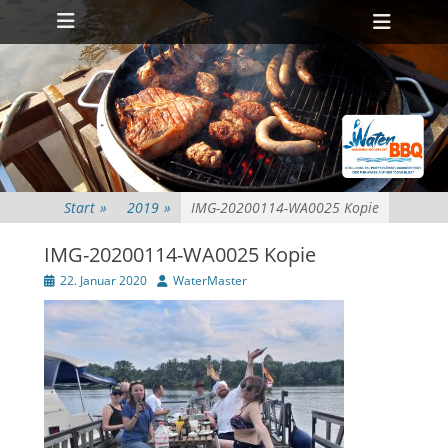
Primäres Menü
Zum
Heade
Inhalt
Toggl
springen
Start
»
2019
»
IMG-20200114-WA0025 Kopie
IMG-20200114-WA0025 Kopie
Veröffentlicht
Autor
22. Januar 2020
WaterMaster
am