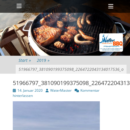
Primäres Menü
Zum
Heade
Inhalt
Toggl
springen
Start
»
2019
»
51966797_381090199375098_2264722043134017536_o
51966797_381090199375098_226472204313
Veröffentlicht
Autor
14. Januar 2020
WaterMaster
Kommentar
am
hinterlassen