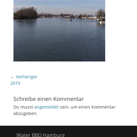
Beitragsnavigation
← Vorheriger
Vorheriger
2019
Beitrag:
Schreibe einen Kommentar
Du musst
angemeldet
sein, um einen Kommentar
abzugeben.
Water BBQ Hamburg