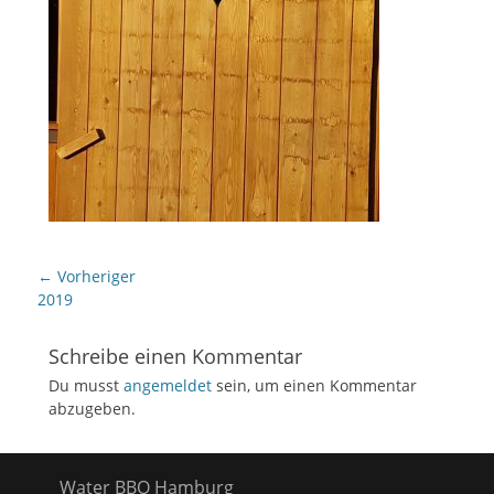
Beitragsnavigation
← Vorheriger
Vorheriger
2019
Beitrag:
Schreibe einen Kommentar
Du musst
angemeldet
sein, um einen Kommentar
abzugeben.
Water BBQ Hamburg