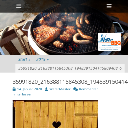
Primäres Menü
Zum
Heade
Inhalt
Toggl
springen
Start
»
2019
»
35991820_216388115845308_1948391504145809408_o
35991820_216388115845308_194839150414
Veröffentlicht
Autor
14. Januar 2020
WaterMaster
Kommentar
am
hinterlassen