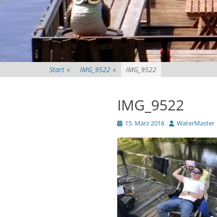
Start
»
IMG_9522
»
IMG_9522
IMG_9522
Veröffentlicht
Autor
15. März 2018
WaterMaster
am