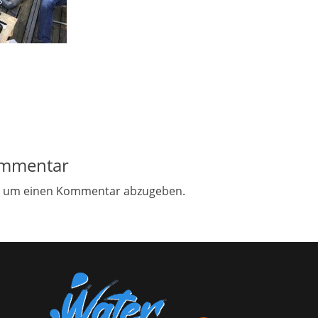
on
ommentar
, um einen Kommentar abzugeben.