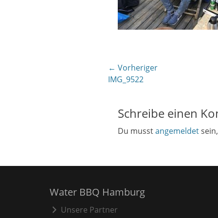
Beitragsnavigati
← Vorheriger
Vorheriger
IMG_9522
Beitrag:
Schreibe einen K
Du musst
angemeldet
sein
Water BBQ Hamburg
Unsere Partner