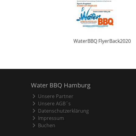
WaterBBQ FlyerBack2020
Water BBQ Hamburg
Unsere Partner
Unsere AGB´s
Datenschutzerklärung
Impressum
Buchen