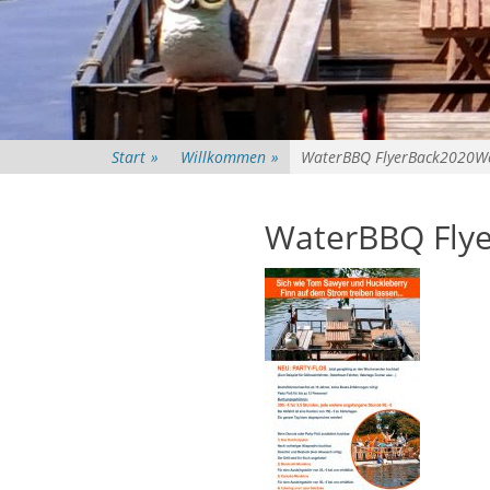
Start
»
Willkommen
»
WaterBBQ FlyerBack2020W
WaterBBQ Fly