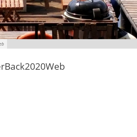
eb
erBack2020Web