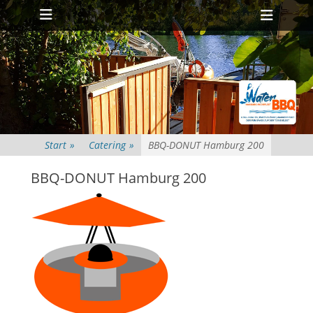
Primäres Menü
Zum
Heade
Inhalt
Toggl
springen
Start
»
Catering
»
BBQ-DONUT Hamburg 200
BBQ-DONUT Hamburg 200