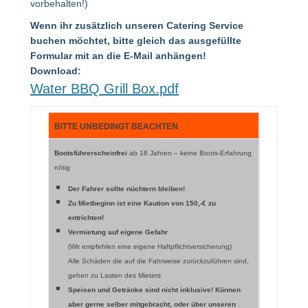
vorbehalten!)
Wenn ihr zusätzlich unseren Catering Service
buchen möchtet, bitte gleich das ausgefüllte
Formular mit an die E-Mail anhängen!
Download:
Water BBQ Grill Box.pdf
BITTE UNBEDINGT BEACHTEN
Bootsführerscheinfrei
ab 18 Jahren – keine Boots-Erfahrung
nötig
Der Fahrer sollte nüchtern bleiben!
Zu Mietbeginn ist eine Kaution von 150,-€ zu
entrichten!
Vermietung auf eigene Gefahr
(Wir empfehlen eine eigene Haftpflichtversicherung)
Alle Schäden die auf die Fahrweise zurückzuführen sind,
gehen zu Lasten des Mieters
Speisen und Getränke sind nicht inklusive! Können
aber gerne selber mitgebracht, oder über unseren