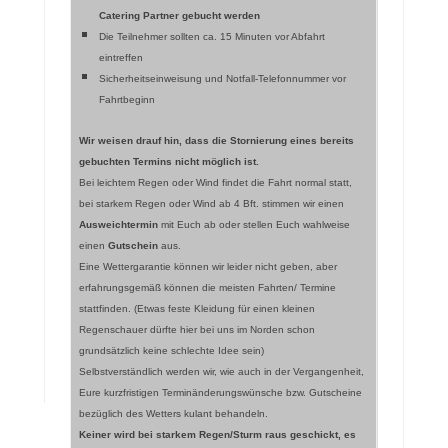
Catering Partner gebucht werden
Die Teilnehmer sollten ca. 15 Minuten vor Abfahrt
eintreffen
Sicherheitseinweisung und Notfall-Telefonnummer vor
Fahrtbeginn
Wir weisen drauf hin, dass die Stornierung eines bereits
gebuchten Termins nicht möglich ist.
Bei leichtem Regen oder Wind findet die Fahrt normal statt,
bei starkem Regen oder Wind ab 4 Bft. stimmen wir einen
Ausweichtermin
mit Euch ab oder stellen Euch wahlweise
einen
Gutschein
aus.
Eine Wettergarantie können wir leider nicht geben, aber
erfahrungsgemäß können die meisten Fahrten/ Termine
stattfinden. (Etwas feste Kleidung für einen kleinen
Regenschauer dürfte hier bei uns im Norden schon
grundsätzlich keine schlechte Idee sein)
Selbstverständlich werden wir, wie auch in der Vergangenheit,
Eure kurzfristigen Terminänderungswünsche bzw. Gutscheine
bezüglich des Wetters kulant behandeln.
Keiner wird bei starkem Regen/Sturm raus geschickt, es