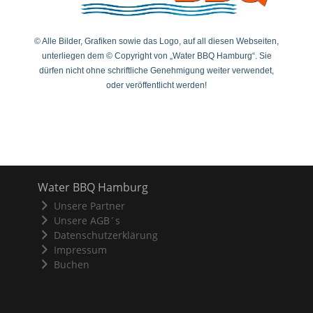
© Alle Bilder, Grafiken sowie das Logo, auf all diesen Webseiten,
unterliegen dem © Copyright von „Water BBQ Hamburg“.
Sie
dürfen nicht ohne schriftliche Genehmigung weiter verwendet,
oder veröffentlicht werden!
Water BBQ Hamburg
Unsere Partner
Unsere AGB´s
Datenschutzerklärung
Impressum
Buchen