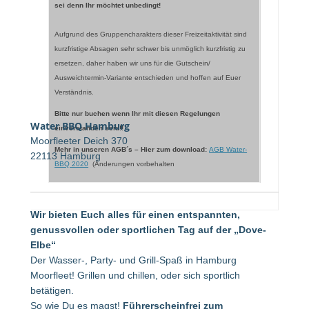
sei denn Ihr möchtet unbedingt
!
Aufgrund des Gruppencharakters dieser Freizeitaktivität sind
kurzfristige Absagen sehr schwer bis unmöglich kurzfristig zu
ersetzen, daher haben wir uns für die Gutschein/
Ausweichtermin-Variante entschieden und hoffen auf Euer
Verständnis.
Bitte nur buchen wenn Ihr mit diesen Regelungen
Water BBQ Hamburg
einverstanden seid!!
Moorfleeter Deich 370
Mehr in unseren AGB´s – Hier zum download:
AGB Water-
22113 Hamburg
BBQ 2020
(Änderungen vorbehalten
Wir bieten Euch alles für einen entspannten,
genussvollen oder sportlichen Tag auf der „Dove-
Elbe“
Der Wasser-, Party- und Grill-Spaß in Hamburg
Moorfleet! Grillen und chillen, oder sich sportlich
betätigen.
So wie Du es magst!
Führerscheinfrei zum