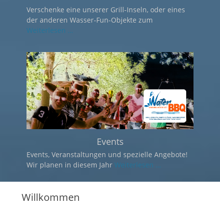
Sich wie Tom Sawyer und Huckleberry Finn auf
dem Strom
Weiterlesen …
Wassersport
Erlebe die Dove-Elbe als Alternative zur Alster und
Co. Das
Weiterlesen …
Willkommen