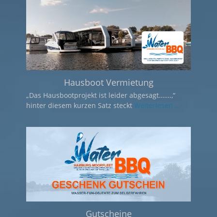
BBQ-Donuts
Der BBQ-Donut, das ultimative Grill-Abenteuer
auf der Dove Elbe
Weiterlesen …
Partyflöße