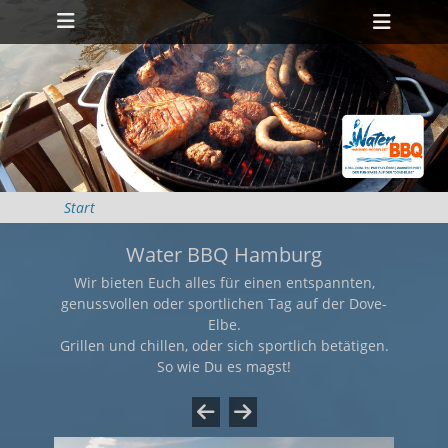
Primäres Menü
Zum
Heade
Inhalt
Toggl
springen
Start
Water BBQ Hamburg
Wir bieten Euch alles für einen entspannten,
genussvollen oder sportlichen Tag auf der Dove-
Elbe.
Grillen und chillen, oder sich sportlich betätigen.
So wie Du es magst!