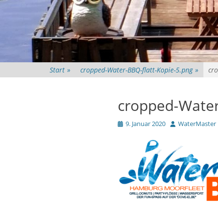
Start
»
cropped-Water-BBQ-flatt-Kopie-5.png
»
cro
cropped-Water
Veröffentlicht
Autor
9. Januar 2020
WaterMaster
am