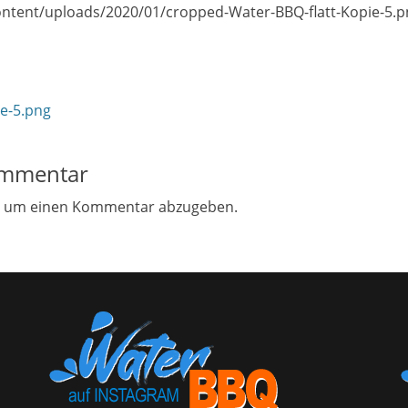
ontent/uploads/2020/01/cropped-Water-BBQ-flatt-Kopie-5.p
on
e-5.png
ommentar
, um einen Kommentar abzugeben.