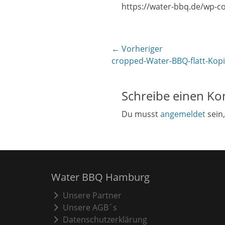
https://water-bbq.de/wp-c
Beitragsnavigati
← Vorheriger
Vorheriger
cropped-Water-BBQ-flatt-Kopi
Beitrag:
Schreibe einen K
Du musst
angemeldet
sein
Water BBQ Hamburg
Unsere Partner
Unsere AGB´s
Datenschutzerklärung